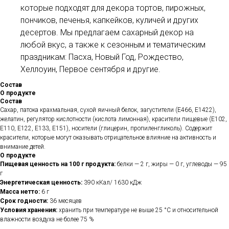
которые подходят для декора тортов, пирожных,
пончиков, печенья, капкейков, куличей и других
десертов. Мы предлагаем сахарный декор на
любой вкус, а также к сезонным и тематическим
праздникам: Пасха, Новый Год, Рождество,
Хеллоуин, Первое сентября и другие.
Состав
О продукте
Состав
Сахар, патока крахмальная, сухой яичный белок, загустители (Е466, Е1422),
желатин, регулятор кислотности (кислота лимонная), красители пищевые (Е102,
Е110, Е122, Е133, Е151), носители (глицерин, пропиленгликоль). Содержит
красители, которые могут оказывать отрицательное влияние на активность и
внимание детей.
О продукте
Пищевая ценность на 100 г продукта:
белки — 2 г, жиры — 0 г, углеводы — 95
г
Энергетическая ценность:
390 кКал/ 1630 кДж
Масса нетто:
6 г
Срок годности:
36 месяцев
Условия хранения:
хранить при температуре не выше 25 °С и относительной
влажности воздуха не более 75 %