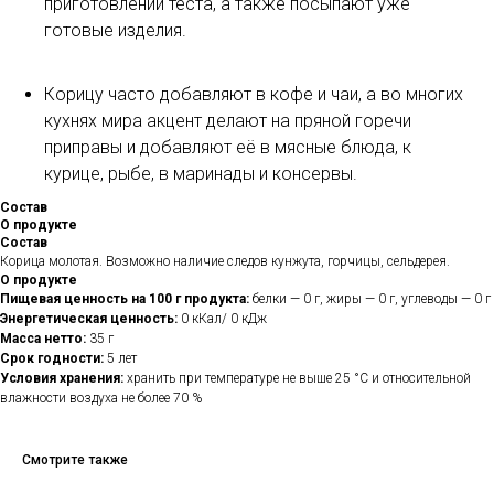
приготовлении теста, а также посыпают уже
готовые изделия.
Корицу часто добавляют в кофе и чаи, а во многих
кухнях мира акцент делают на пряной горечи
приправы и добавляют её в мясные блюда, к
курице, рыбе, в маринады и консервы.
Состав
О продукте
Состав
Корица молотая. Возможно наличие следов кунжута, горчицы, сельдерея.
О продукте
Пищевая ценность на 100 г продукта:
белки — 0 г, жиры — 0 г, углеводы — 0 г
Энергетическая ценность:
0 кКал/ 0 кДж
Масса нетто:
35 г
Срок годности:
5 лет
Условия хранения:
хранить при температуре не выше 25 °С и относительной
влажности воздуха не более 70 %
Смотрите также