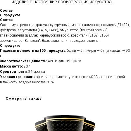
изделия в настоящие произведения искусства.
Состав
О продукте
Состав
Сахар, мука рисовая, крахмал кукурузный, масло пальмовое, носитель (Е1422),
декстроза, загустители (Е415, Е466), эмульгатор (лецитин соевый),
глазирователи (шеллак, карнаубский воск), красители (Е132, Е133),
ароматизатор "Ванилин". Возможно наличие следов глютена.
О продукте
Пищевая ценность на 100 г продукта:
белки — 5 г, жиры — 6 г, углеводы — 90
г
Энергетическая ценность:
430 кКал/ 1800 кДж
Масса нетто:
20 г
Срок годности:
24 месяца
Условия хранения:
хранить при температуре не выше 40 °С и относительной
влажности воздуха не более 70 %
Смотрите также